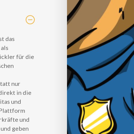
st das
 als
kler für die
schen
tatt nur
irekt in die
itas und
 Plattform
rkräfte und
n und geben