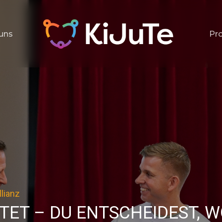
uns
Pro
lianz
r Kreise zieht