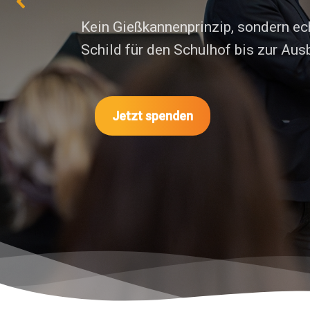
KiJuTe begleitet Schulen und Kitas
unseres Konzepts „Sicherer Hafen“ 
für mehr Schutz, Orientierung und 
Alltag von Kindern.
Zum Baukasten-System