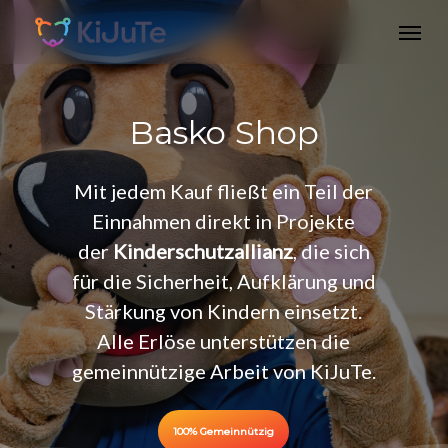
Skip
Menu
to
main
content
Basko
Shop
Mit jedem Kauf fließt ein Teil der
Einnahmen direkt in Projekte
der
Kinderschutzallianz
, die sich
für die Sicherheit, Aufklärung und
Stärkung von Kindern einsetzt.
Alle Erlöse unterstützen die
gemeinnützige Arbeit von KiJuTe.
100% Gemeinnützig